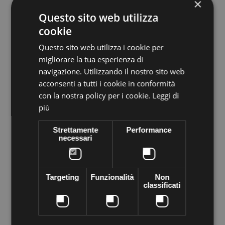
×
Questo sito web utilizza
cookie
Questo sito web utilizza i cookie per
migliorare la tua esperienza di
Volume discounts
navigazione. Utilizzando il nostro sito web
acconsenti a tutti i cookie in conformità
Quantity
Discount
You Save
con la nostra policy per i cookie.
Leggi di
5
€0,57
Up to
€2,85
più
Strettamente
Performance
More info
necessari
Data sheet
Sewing PRECIOSA Crystal stone completely genuine cezch
VIVA12-shaped crystal. Flat bottom and with holes in the sides
Targeting
Funzionalità
Non
of the top, sewing on any material to make high fashion
classificati
garments at home.