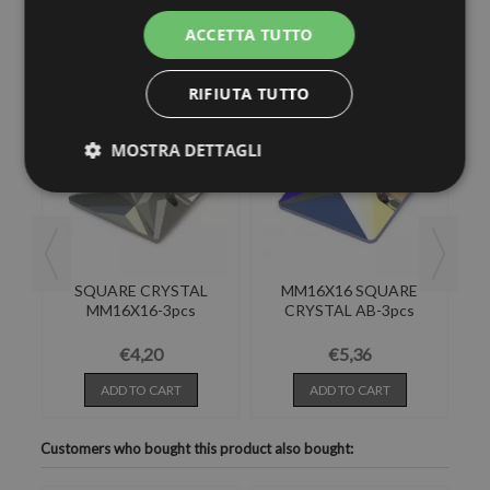
ACCETTA TUTTO
30 other products in the same category:
RIFIUTA TUTTO
MOSTRA DETTAGLI
AL
SQUARE CRYSTAL
MM16X16 SQUARE
MM16X16-3pcs
CRYSTAL AB-3pcs
€4,20
€5,36
ADD TO CART
ADD TO CART
Customers who bought this product also bought: