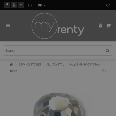
€
SEWING STONES
ALL CRYSTAL
Viva12 MM10 CRYSTAL-
10pcs