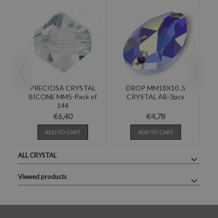
PRECIOSA CRYSTAL
DROP MM18X10 .5
BICONE MM5-Pack of
CRYSTAL AB-3pcs
144
SS
€6,40
€4,78
ADD TO CART
ADD TO CART
ALL CRYSTAL
Viewed products