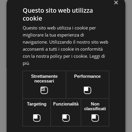
×
Questo sito web utilizza
cookie
Questo sito web utilizza i cookie per
migliorare la tua esperienza di
Volume discounts
navigazione. Utilizzando il nostro sito web
acconsenti a tutti i cookie in conformità
Quantity
Discount
You Save
con la nostra policy per i cookie.
Leggi di
5
€0,62
Up to
€3,10
più
Strettamente
Performance
More info
necessari
Data sheet
Sewing PRECIOSA Crystal stone completely genuine cezch
crystal square shaped. Flat bottom and with holes in the sides
Targeting
Funzionalità
Non
of the top, sewing on any material to make high fashion
classificati
garments at home.