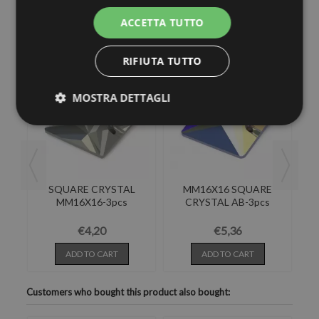
ACCETTA TUTTO
30 other products in the same category:
RIFIUTA TUTTO
MOSTRA DETTAGLI
AL
SQUARE CRYSTAL
MM16X16 SQUARE
MM16X16-3pcs
CRYSTAL AB-3pcs
€4,20
€5,36
ADD TO CART
ADD TO CART
Customers who bought this product also bought: