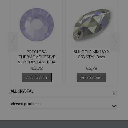
PRECIOSA
SHUTTLE MM18X9
RI
E
THERMOADHESIVE
CRYSTAL-3pcs
SS16 TANZANITE (4
.
mm)-Pack of 144
€5,72
€3,78
ADD TO CART
ADD TO CART
ALL CRYSTAL
Viewed products