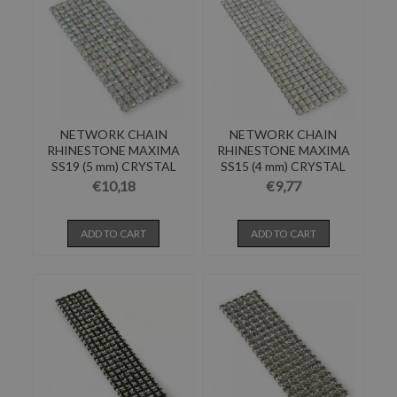
NETWORK CHAIN
NETWORK CHAIN
RHINESTONE MAXIMA
RHINESTONE MAXIMA
SS19 (5 mm) CRYSTAL
SS15 (4 mm) CRYSTAL
AB...
AB...
€10,18
€9,77
ADD TO CART
ADD TO CART