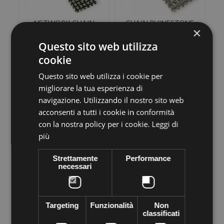
NETWORK CHAIN
CHAIN RHINESTONE
×
RHINESTONE MAXIMA
NETWORK ALIVE 12
BLACK-Silver (5 mm)-6...
SS20 (5 mm) BLACK...
Questo sito web utilizza
€7,66
€12,28
cookie
Questo sito web utilizza i cookie per
ADD TO CART
ADD TO CART
migliorare la tua esperienza di
navigazione. Utilizzando il nostro sito web
acconsenti a tutti i cookie in conformità
con la nostra policy per i cookie.
Leggi di
più
Strettamente
Performance
necessari
CHAIN RHINESTONE
CHAIN RHINESTONE
NETWORK ALIVE 12
NETWORK ALIVE 12
Targeting
Funzionalità
Non
SS20 (5 mm) CAPRI...
SS20 (5 mm) LIGHT
classificati
COL....
€12,28
€12,28