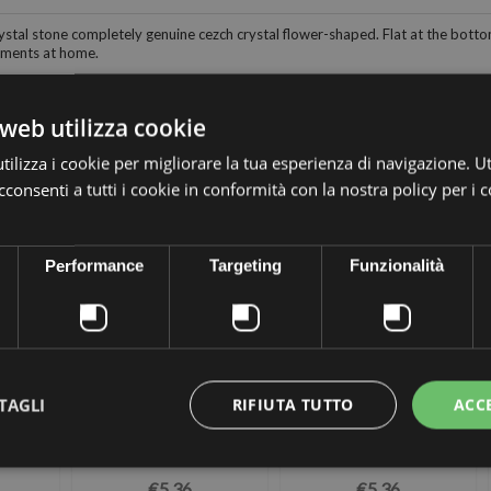
al stone completely genuine cezch crystal flower-shaped. Flat at the bottom 
rments at home.
web utilizza cookie
ilizza i cookie per migliorare la tua esperienza di navigazione. Ut
consenti a tutti i cookie in conformità con la nostra policy per i 
 the same category:
Performance
Targeting
Funzionalità
TAGLI
RIFIUTA TUTTO
ACC
TAL
MM16X16 SQUARE
SQUARE MM16X16
cs
CRYSTAL AB-3pcs
HONEY-3pcs
€5,36
€5,36