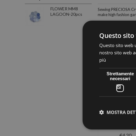
FLOWER MM8
Sewing PRECIOSA Cryst
LAGOON-20pcs
make high fashion ga
Questo sito 
Questo sito web ut
nostro sito web ac
30 other products in
più
Strettamente
necessari
MOSTRA DET
12 MM8 HONEY-
Viva12 MM10 CRYSTAL-
SQUARE CRYS
10pcs
10pcs
MM16X16-3p
€5,67
€5,98
€4,20