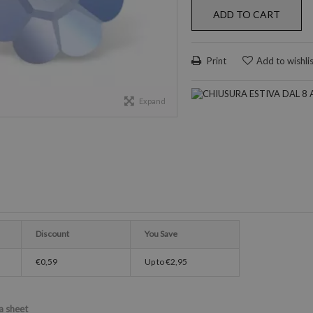
ADD TO CART
Print
Add to wishli
Expand
Discount
You Save
€0,59
Up to
€2,95
a sheet