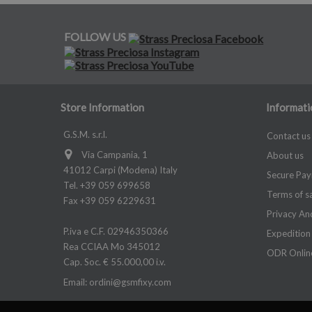
FOLLOW US
Store Information
Informati
G.S.M. s.r.l.
Contact us
Via Campania, 1
About us
41012 Carpi (Modena) Italy
Secure Pa
Tel. +39 059 699658
Terms of s
Fax +39 059 6229631
Privacy An
P.iva e C.F. 02946350366
Expedition
Rea CCIAA Mo 345012
ODR Online
Cap. Soc. € 55.000,00 i.v.
Email:
ordini@gsmfixy.com