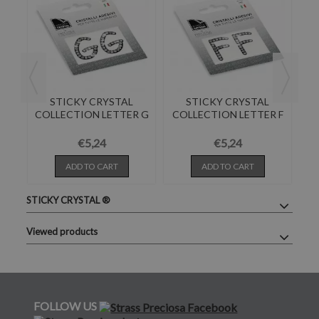
STICKY CRYSTAL
STICKY CRYSTAL
COLLECTION LETTER G
COLLECTION LETTER F
C
TY
€5,24
€5,24
ADD TO CART
ADD TO CART
STICKY CRYSTAL ®
Viewed products
FOLLOW US