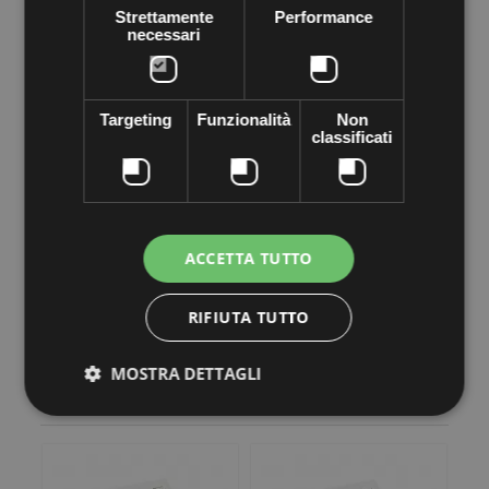
Strettamente
Performance
necessari
Targeting
Funzionalità
Non
classificati
More info
Data sheet
Sticky Crystal embellished Letter J label applied to any surface.
1 Pack
Inscription: J black base color Crystal rhinestones.
ACCETTA TUTTO
Letter size: 3 x 2 cm
RIFIUTA TUTTO
MOSTRA DETTAGLI
30 other products in the same category: