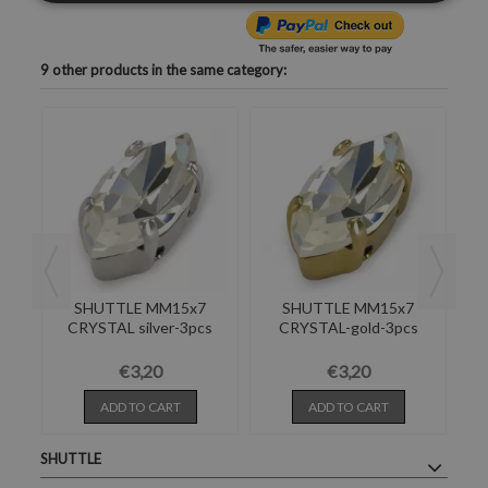
9 other products in the same category:
SHUTTLE MM15x7
SHUTTLE MM15x7
cs
CRYSTAL silver-3pcs
CRYSTAL-gold-3pcs
€3,20
€3,20
ADD TO CART
ADD TO CART
SHUTTLE