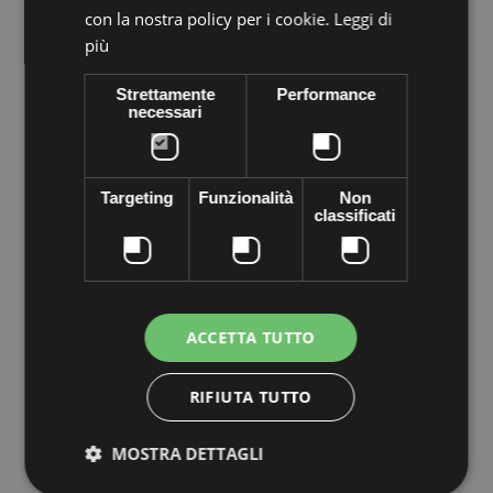
con la nostra policy per i cookie.
Leggi di
più
Strettamente
Performance
necessari
Volume discounts
Quantity
Discount
You Save
Targeting
Funzionalità
Non
classificati
5
€0,36
Up to
€1,80
More info
Data sheet
ACCETTA TUTTO
Shuttle sewing completely embedded in PRECIOSA Crystal
metallic crystal bezel mounted Shuttle form cezch genuine gold
color. At the bottom there are holes, sewing on any material to
RIFIUTA TUTTO
make high fashion garments at home a figment of your
imagination.
MOSTRA DETTAGLI