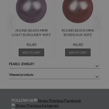
6
ROUND BEADS MM8
ROUND BEADS MM8
LIGHT BURGUNDY-40PZ
BORDEAUX-40PZ
€6,40
€6,40
ADD TO CART
ADD TO CART
PEARLS JEWELRY
Viewed products
FOLLOW US