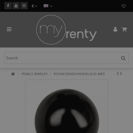
€
PEARLS JEWELRY
ROUND BEADS MM8 BLACK-40PZ