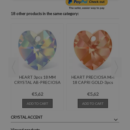
18 other products in the same category:
M
HEART 3pcs 18 MM
HEART PRECIOSA MM
H
A
CRYSTAL AB-PRECIOSA
18 CAPRI GOLD-3pcs
€5,62
€5,62
ADD TO CART
ADD TO CART
CRYSTAL ACCENT