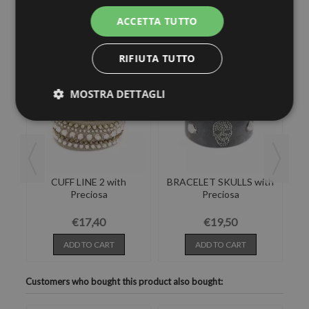
ACCETTA TUTTO
30 other products in the same category:
RIFIUTA TUTTO
MOSTRA DETTAGLI
e
CUFF LINE 2 with
BRACELET SKULLS with
B
 in
Preciosa
Preciosa
€17,40
€19,50
ADD TO CART
ADD TO CART
Customers who bought this product also bought: