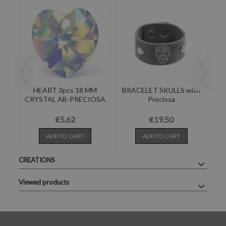
HEART 3pcs 18 MM
BRACELET SKULLS with
E
CRYSTAL AB-PRECIOSA
Preciosa
mm)
S
€5,62
€19,50
ADD TO CART
ADD TO CART
CREATIONS
Viewed products