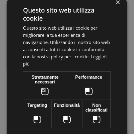
×
Questo sito web utilizza
cookie
Questo sito web utilizza i cookie per
migliorare la tua esperienza di
navigazione. Utilizzando il nostro sito web
acconsenti a tutti i cookie in conformità
con la nostra policy per i cookie.
Leggi di
più
Strettamente
Performance
More info
necessari
Data sheet
Grey suede cuff at the top are applied pure crystals Preciosa
that create that give the bracelet looks stylish and glamorous.
Targeting
Funzionalità
Non
(imperfections ensure the craftsmanship and uniqueness of the
classificati
product)