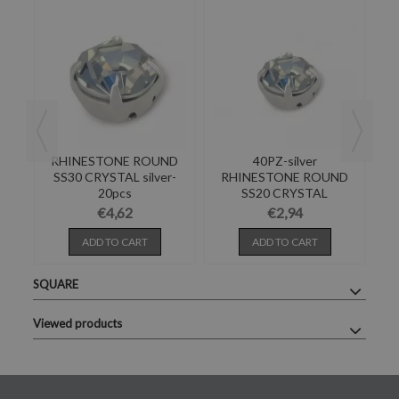
N
RHINESTONE ROUND
40PZ-silver
s
SS30 CRYSTAL silver-
RHINESTONE ROUND
20pcs
SS20 CRYSTAL
€4,62
€2,94
ADD TO CART
ADD TO CART
SQUARE
Viewed products