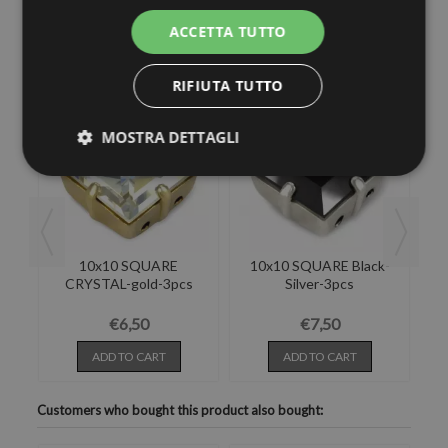
ACCETTA TUTTO
3 other products in the same category:
RIFIUTA TUTTO
MOSTRA DETTAGLI
k-
10x10 SQUARE
10x10 SQUARE Black-
CRYSTAL-gold-3pcs
Silver-3pcs
€6,50
€7,50
ADD TO CART
ADD TO CART
Customers who bought this product also bought: