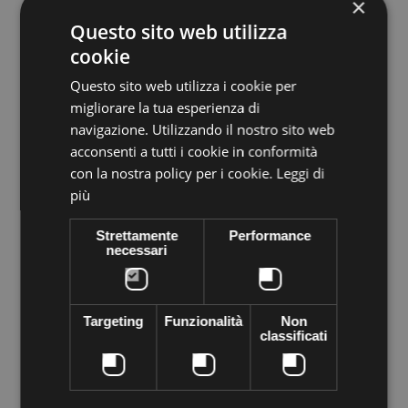
×
Questo sito web utilizza
cookie
Questo sito web utilizza i cookie per
migliorare la tua esperienza di
Volume discounts
navigazione. Utilizzando il nostro sito web
acconsenti a tutti i cookie in conformità
Quantity
Discount
You Save
con la nostra policy per i cookie.
Leggi di
5
€0,65
Up to
€3,25
più
Strettamente
Performance
More info
necessari
Data sheet
PRECIOSA Crystal square sewing completely embedded in
genuine crystal square bezel mounted metallic cezch silver. At
Targeting
Funzionalità
Non
the bottom there are holes, sewing on any material to make
classificati
high fashion garments at home a figment of your imagination.