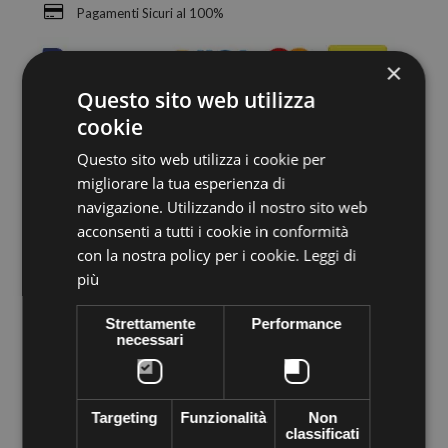
Pagamenti Sicuri al 100%
×
Questo sito web utilizza
cookie
Questo sito web utilizza i cookie per
Sconti sulla quantità
migliorare la tua esperienza di
navigazione. Utilizzando il nostro sito web
Sconto per
acconsenti a tutti i cookie in conformità
Quantità
Risparmi
singolo pezzo
con la nostra policy per i cookie.
Leggi di
più
5
€1,30
Fino a
€6,50
Strettamente
Performance
necessari
Dettagli
Scheda tecnica
Strass Preciosa VIVA12 termoadesivo,
fornito in buste da 288
Targeting
Funzionalità
Non
pezzi
. Applicabile facilmente con applicatore strass, ferro da
classificati
stiro, accendino... Cristallo di altissima qualità marchiato