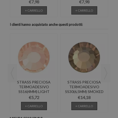
288PZ
288PZ
€7,98
€7,98
+ CARRELLO
+ CARRELLO
I clienti hanno acquistato anche questi prodotti:
A
STRASS PRECIOSA
STRASS PRECIOSA
TERMOADESIVO
TERMOADESIVO
SS16(4MM) LIGHT
SS30(6,5MM) SMOKED
S
4PZ
PEACH-144PZ
TOPAZ-144PZ
€5,72
€14,18
+ CARRELLO
+ CARRELLO