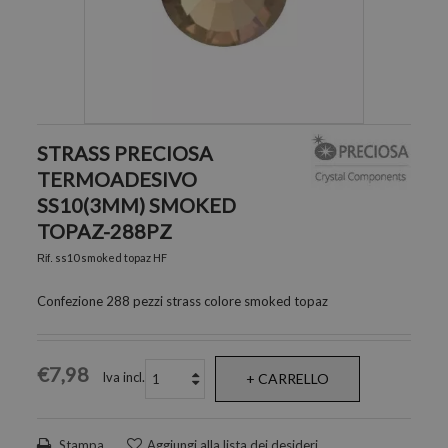
STRASS PRECIOSA
TERMOADESIVO
SS10(3MM) SMOKED
TOPAZ-288PZ
ss10 smoked topaz HF
Rif.
Confezione 288 pezzi strass colore smoked topaz
€7,98
Iva incl.
+ CARRELLO
Stampa
Aggiungi alla lista dei desideri