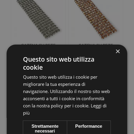
CATENA SU RETE
CATENA SU RETE
×
STRASS VIVA 12
STRASS VIVA 12
SS20(5MM) BLACK...
SS20(5MM) CAPRI...
Questo sito web utilizza
€12,28
€12,28
cookie
Questo sito web utilizza i cookie per
+ CARRELLO
+ CARRELLO
migliorare la tua esperienza di
navigazione. Utilizzando il nostro sito web
acconsenti a tutti i cookie in conformità
con la nostra policy per i cookie.
Leggi di
più
Strettamente
Performance
necessari