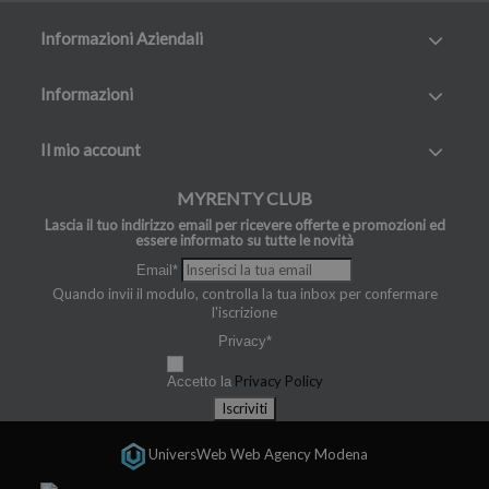
Informazioni Aziendali
Informazioni
Il mio account
MYRENTY CLUB
Lascia il tuo indirizzo email per ricevere offerte e promozioni ed
essere informato su tutte le novità
Email*
Quando invii il modulo, controlla la tua inbox per confermare
l'iscrizione
Privacy*
Privacy Policy
Accetto la
Iscriviti
UniversWeb
Web Agency Modena