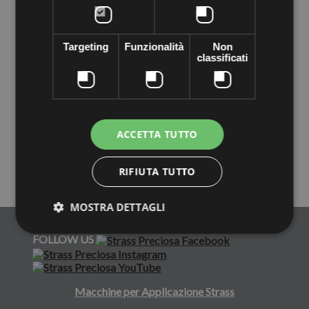
CATENA SU RETE
STRASS VIVA 12
Targeting
Funzionalità
Non
SS20(5MM) LIGHT
classificati
COL....
€12,28
+ CARRELLO
ACCETTA TUTTO
STRASS PIATTO VIVA12
RIFIUTA TUTTO
MOSTRA DETTAGLI
FOLLOW US
Macchine per Applicazione Strass