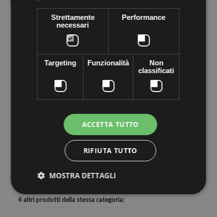
Garanzia Internazionale
Strettamente
Performance
Assistenza +39 059 699658
necessari
Pagamenti Sicuri al 100%
Targeting
Funzionalità
Non
classificati
ACCETTA TUTTO
Scheda tecnica
Colore
Nero
RIFIUTA TUTTO
MOSTRA DETTAGLI
4 altri prodotti della stessa categoria: