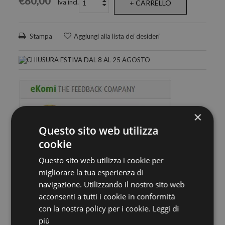
€80,00
Iva incl.
+ CARRELLO
Stampa
Aggiungi alla lista dei desideri
×
Questo sito web utilizza
cookie
Questo sito web utilizza i cookie per
Spedizione Gratuita in Italia da 59€
migliorare la tua esperienza di
navigazione. Utilizzando il nostro sito web
Prodotti in Pronta Consegna
acconsenti a tutti i cookie in conformità
con la nostra policy per i cookie.
Leggi di
Rivenditore Certificato Preciosa
più