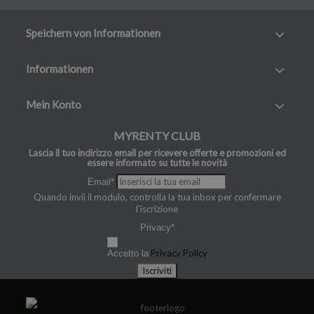
Speichern von Informationen
Informationen
Mein Konto
MYRENTY CLUB
Lascia il tuo indirizzo email per ricevere offerte e promozioni ed
essere informato su tutte le novità
Email*
Quando invii il modulo, controlla la tua inbox per confermare
l'iscrizione
Privacy*
Privacy Policy
Accetto la
Iscriviti