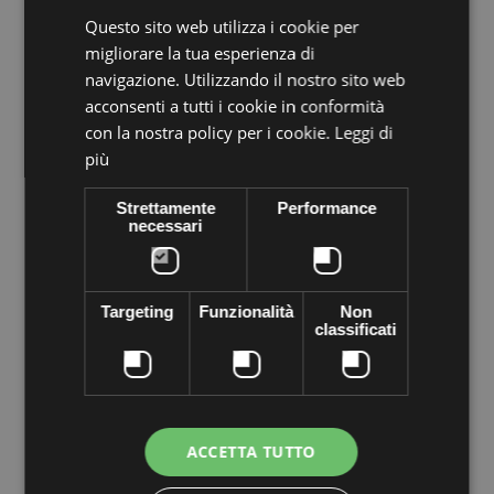
Questo sito web utilizza i cookie per
Mengenrabatte
migliorare la tua esperienza di
navigazione. Utilizzando il nostro sito web
Rabatt pro
Menge
Speichern
Stück
acconsenti a tutti i cookie in conformità
con la nostra policy per i cookie.
Leggi di
5
€0,44
Bis zu
€2,20
più
Strettamente
Performance
Details
necessari
Blatt
Nähstein komplett aus Kristall PRECIOSA echten Cezch-Kristall
in Form von VIVA12. Flach an der Unterseite und mit Löchern an
den Seiten der Oberseite, auf jedem Material genäht werden,
Targeting
Funzionalità
Non
um High-Fashion-Kleidung zu Hause zu machen.
classificati
ACCETTA TUTTO
30 andere Produkte derselben Kategorie: