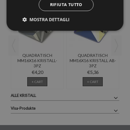
RIFIUTA TUTTO
MOSTRA DETTAGLI
QUADRATISCH
QUADRATISCH
MM16X16 KRISTALL-
MM16X16 KRISTALL AB-
M
3PZ
3PZ
€4,20
€5,36
+ CART
+ CART
ALLE KRISTALL
Visa-Produkte