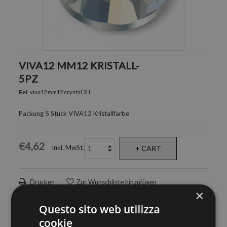
VIVA12 MM12 KRISTALL-
5PZ
viva12 mm12 crystal 2H
Ref.
Packung 5 Stück VIVA12 Kristallfarbe
€4,62
Inkl. MwSt.
+ CART
Drucken
Zur Wunschliste hinzufügen
×
Questo sito web utilizza
cookie