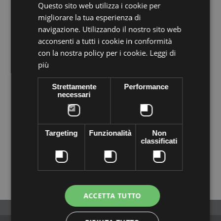
Questo sito web utilizza i cookie per
migliorare la tua esperienza di
navigazione. Utilizzando il nostro sito web
acconsenti a tutti i cookie in conformità
con la nostra policy per i cookie.
Leggi di
più
METALL CHAIN SS29
METALL CHAIN SS29
(6,5 mm) CRYSTAL-
(6,5 mm) CRYSTAL-ORO-
Strettamente
Performance
ARGENTO-20CM
20CM
necessari
€14,28
€14,28
+ TROLLEY
+ TROLLEY
Targeting
Funzionalità
Non
classificati
GRÖSSE SS29 (6.5MM)
ACCETTA TUTTO