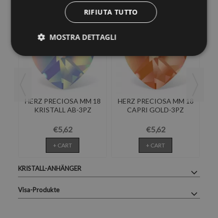
RIFIUTA TUTTO
MOSTRA DETTAGLI
18
HERZ PRECIOSA MM 18
HERZ PRECIOSA MM 18
H
KRISTALL AB-3PZ
CAPRI GOLD-3PZ
€5,62
€5,62
+ CART
+ CART
KRISTALL-ANHÄNGER
Visa-Produkte