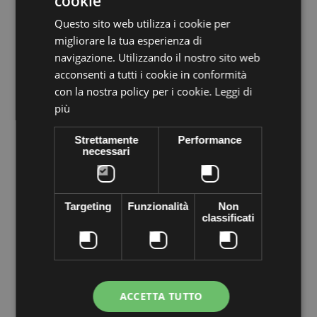
cookie
Mengenrabatte
Questo sito web utilizza i cookie per
migliorare la tua esperienza di
Rabatt pro
navigazione. Utilizzando il nostro sito web
Menge
Speichern
Stück
acconsenti a tutti i cookie in conformità
con la nostra policy per i cookie.
Leggi di
3
€0,55
Bis zu
€1,65
più
Strettamente
Performance
Details
Blatt
necessari
Kristall-Anhänger PRECIOSA echten Cezch-Kristall, wie ein Herz
geformt, mit Loch an der Spitze, können Sie es in Halsketten,
Bijoux, Schuhe, Taschen, Schnürsenkel aus jedem Material oder
Targeting
Funzionalità
Non
durch einen Metallhaken schlüpfen, um wunderbare Kreationen
classificati
zu machen.
ACCETTA TUTTO
18 andere Produkte derselben Kategorie: